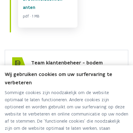
anten
pdf · 1 MB
Team klantenbeheer - bodem
Wij gebruiken cookies om uw surfervaring te
Hebt u een vraag voor dit team? Stel ze hier:
verbeteren
Via contact formulier
Sommige cookies zijn noodzakelijk om de website
optimaal te laten functioneren. Andere cookies zijn
Alle contactgegevens
optioneel en worden gebruikt om uw surfervaring op deze
website te verbeteren en online communicatie op uw noden
Adres
af te stemmen. De 'functionele cookies' die noodzakelijk
Stationsstraat 110
zijn om de website optimaal te laten werken, staan
2800 Mechelen