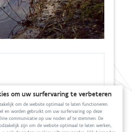
kies om uw surfervaring te verbeteren
akelijk om de website optimaal te laten functioneren.
eel en worden gebruikt om uw surfervaring op deze
online communicatie op uw noden af te stemmen. De
oodzakelijk zijn om de website optimaal te laten werken,