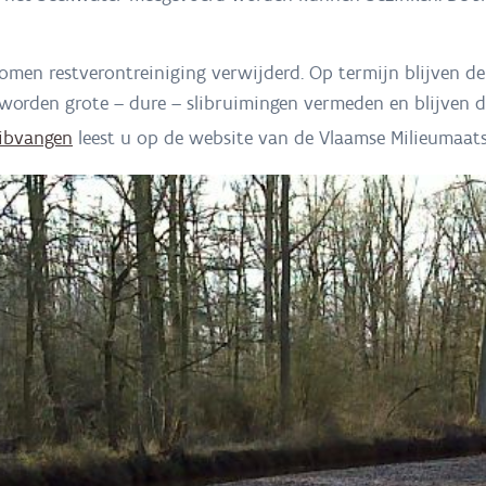
komen restverontreiniging verwijderd. Op termijn blijven d
r worden grote – dure – slibruimingen vermeden en blijven
libvangen
leest u op de website van de Vlaamse Milieumaats