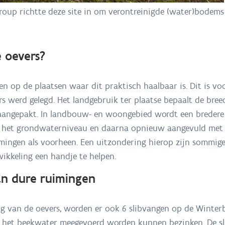
 Group richtte deze site in om verontreinigde (water)bodem
 oevers?
 op de plaatsen waar dit praktisch haalbaar is. Dit is vo
ers werd gelegd. Het landgebruik ter plaatse bepaalt de bre
aangepakt. In landbouw- en woongebied wordt een bredere 
het grondwaterniveau en daarna opnieuw aangevuld met pr
mingen als voorheen. Een uitzondering hierop zijn sommig
kkeling een handje te helpen.
an dure ruimingen
 van de oevers, worden er ook 6 slibvangen op de Winterbe
 het beekwater meegevoerd worden kunnen bezinken. De sli