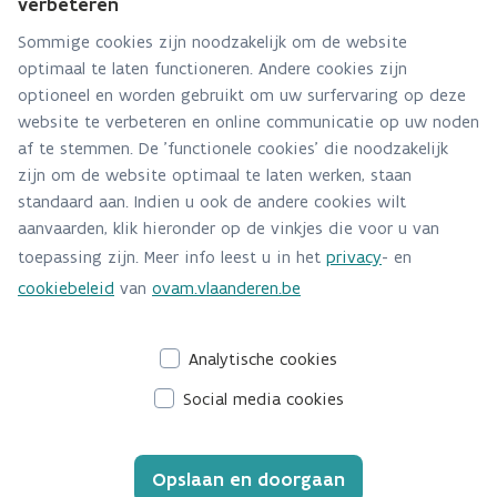
verbeteren
Via contact formulier
Sommige cookies zijn noodzakelijk om de website
optimaal te laten functioneren. Andere cookies zijn
Alle contactgegevens
optioneel en worden gebruikt om uw surfervaring op deze
website te verbeteren en online communicatie op uw noden
Adres
af te stemmen. De 'functionele cookies' die noodzakelijk
Stationsstraat 110
zijn om de website optimaal te laten werken, staan
2800 Mechelen
standaard aan. Indien u ook de andere cookies wilt
Route en bereikbaarheid
aanvaarden, klik hieronder op de vinkjes die voor u van
toepassing zijn. Meer info leest u in het
privacy
- en
Telefoon
cookiebeleid
van
ovam.vlaanderen.be
015284140
Analytische cookies
Social media cookies
Opslaan en doorgaan