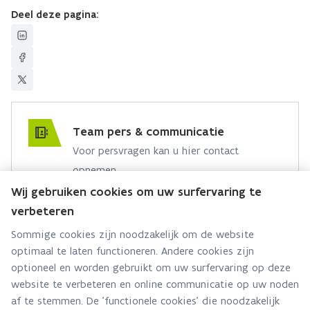
Deel deze pagina:
Team pers & communicatie
Voor persvragen kan u hier contact
opnemen.
Wij gebruiken cookies om uw surfervaring te
Hebt u een persvraag? Stel ze hier:
verbeteren
Via contact formulier
Sommige cookies zijn noodzakelijk om de website
optimaal te laten functioneren. Andere cookies zijn
Alle contactgegevens
optioneel en worden gebruikt om uw surfervaring op deze
website te verbeteren en online communicatie op uw noden
Adres
af te stemmen. De 'functionele cookies' die noodzakelijk
Stationsstraat 110