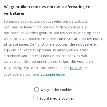
Wij gebruiken cookies om uw surfervaring te
Hebt u een persvraag? Stel ze hier:
verbeteren
Via contact formulier
Sommige cookies zijn noodzakelijk om de website
optimaal te laten functioneren. Andere cookies zijn
Alle contactgegevens
optioneel en worden gebruikt om uw surfervaring op deze
website te verbeteren en online communicatie op uw noden
Adres
af te stemmen. De 'functionele cookies' die noodzakelijk
Stationsstraat 110
zijn om de website optimaal te laten werken, staan
2800 Mechelen
standaard aan. Indien u ook de andere cookies wilt
Route en bereikbaarheid
aanvaarden, klik hieronder op de vinkjes die voor u van
toepassing zijn. Meer info leest u in het
privacy
- en
Telefoon
cookiebeleid
van
ovam.vlaanderen.be
015284140
Analytische cookies
Social media cookies