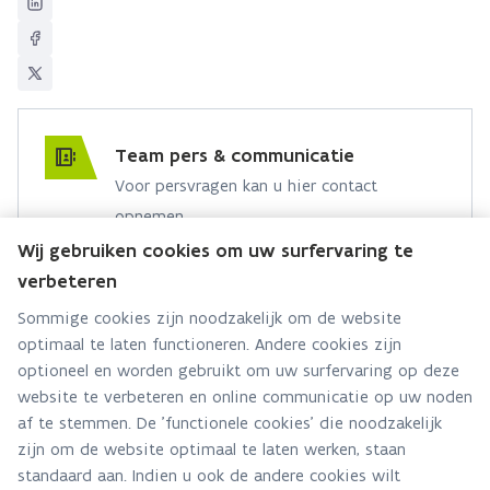
Team pers & communicatie
Voor persvragen kan u hier contact
opnemen.
Wij gebruiken cookies om uw surfervaring te
Hebt u een persvraag? Stel ze hier:
verbeteren
Via contact formulier
Sommige cookies zijn noodzakelijk om de website
optimaal te laten functioneren. Andere cookies zijn
Alle contactgegevens
optioneel en worden gebruikt om uw surfervaring op deze
website te verbeteren en online communicatie op uw noden
Adres
af te stemmen. De 'functionele cookies' die noodzakelijk
Stationsstraat 110
zijn om de website optimaal te laten werken, staan
2800 Mechelen
standaard aan. Indien u ook de andere cookies wilt