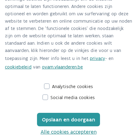
optimaal te laten functioneren. Andere cookies zijn
Alle contactgegevens
optioneel en worden gebruikt om uw surfervaring op deze
website te verbeteren en online communicatie op uw noden
Adres
af te stemmen. De 'functionele cookies' die noodzakelijk
Stationsstraat 110
zijn om de website optimaal te laten werken, staan
2800 Mechelen
standaard aan. Indien u ook de andere cookies wilt
Route en bereikbaarheid
aanvaarden, klik hieronder op de vinkjes die voor u van
toepassing zijn. Meer info leest u in het
privacy
- en
Telefoon
cookiebeleid
van
ovam.vlaanderen.be
015284140
Analytische cookies
Social media cookies
Opslaan en doorgaan
Alle cookies accepteren