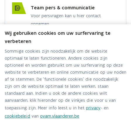
Team pers & communicatie
Voor persvragen kan u hier contact
opnemen.
Wij gebruiken cookies om uw surfervaring te
Hebt u een persvraag? Stel ze hier:
verbeteren
Via contact formulier
Sommige cookies zijn noodzakelijk om de website
optimaal te laten functioneren. Andere cookies zijn
Alle contactgegevens
optioneel en worden gebruikt om uw surfervaring op deze
website te verbeteren en online communicatie op uw noden
Adres
af te stemmen. De 'functionele cookies' die noodzakelijk
Stationsstraat 110
zijn om de website optimaal te laten werken, staan
2800 Mechelen
standaard aan. Indien u ook de andere cookies wilt
Route en bereikbaarheid
aanvaarden, klik hieronder op de vinkjes die voor u van
toepassing zijn. Meer info leest u in het
privacy
- en
Telefoon
cookiebeleid
van
ovam.vlaanderen.be
015284140