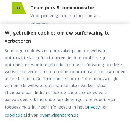
Team pers & communicatie
Voor persvragen kan u hier contact
opnemen.
Wij gebruiken cookies om uw surfervaring te
Hebt u een persvraag? Stel ze hier:
verbeteren
Via contact formulier
Sommige cookies zijn noodzakelijk om de website
optimaal te laten functioneren. Andere cookies zijn
Alle contactgegevens
optioneel en worden gebruikt om uw surfervaring op deze
website te verbeteren en online communicatie op uw noden
Adres
af te stemmen. De 'functionele cookies' die noodzakelijk
Stationsstraat 110
zijn om de website optimaal te laten werken, staan
2800 Mechelen
standaard aan. Indien u ook de andere cookies wilt
Route en bereikbaarheid
aanvaarden, klik hieronder op de vinkjes die voor u van
toepassing zijn. Meer info leest u in het
privacy
- en
Telefoon
cookiebeleid
van
ovam.vlaanderen.be
015284140