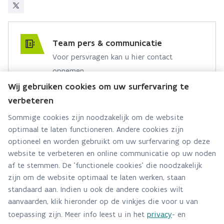
Team pers & communicatie
Voor persvragen kan u hier contact
opnemen.
Wij gebruiken cookies om uw surfervaring te
Hebt u een persvraag? Stel ze hier:
verbeteren
Via contact formulier
Sommige cookies zijn noodzakelijk om de website
optimaal te laten functioneren. Andere cookies zijn
Alle contactgegevens
optioneel en worden gebruikt om uw surfervaring op deze
website te verbeteren en online communicatie op uw noden
Adres
af te stemmen. De 'functionele cookies' die noodzakelijk
Stationsstraat 110
zijn om de website optimaal te laten werken, staan
2800 Mechelen
standaard aan. Indien u ook de andere cookies wilt
Route en bereikbaarheid
aanvaarden, klik hieronder op de vinkjes die voor u van
toepassing zijn. Meer info leest u in het
privacy
- en
Telefoon