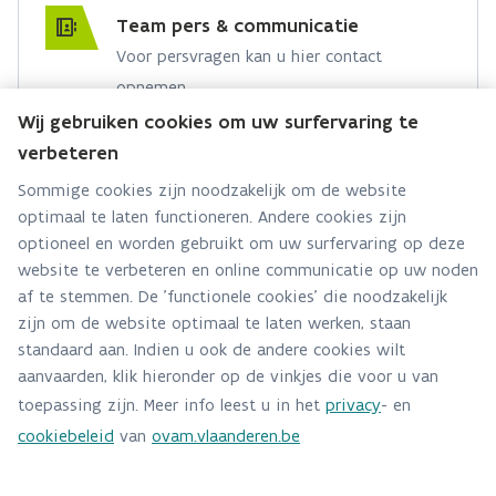
Team pers & communicatie
Voor persvragen kan u hier contact
opnemen.
Wij gebruiken cookies om uw surfervaring te
Hebt u een persvraag? Stel ze hier:
verbeteren
Via contact formulier
Sommige cookies zijn noodzakelijk om de website
optimaal te laten functioneren. Andere cookies zijn
Alle contactgegevens
optioneel en worden gebruikt om uw surfervaring op deze
website te verbeteren en online communicatie op uw noden
Adres
af te stemmen. De 'functionele cookies' die noodzakelijk
Stationsstraat 110
zijn om de website optimaal te laten werken, staan
2800 Mechelen
standaard aan. Indien u ook de andere cookies wilt
Route en bereikbaarheid
aanvaarden, klik hieronder op de vinkjes die voor u van
toepassing zijn. Meer info leest u in het
privacy
- en
Telefoon
cookiebeleid
van
ovam.vlaanderen.be
015284140