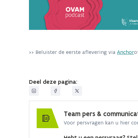
>> Beluister de eerste aflevering via
Anchor
o
Deel deze pagina:
Team pers & communica
Voor persvragen kan u hier c
Hebt u een persvraag? Stel 