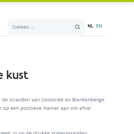
NL
EN
e kust
r de stranden van Oostende en Blankenberge.
 op een positieve manier aan om afval
speelt in op de drukke zomermaanden,