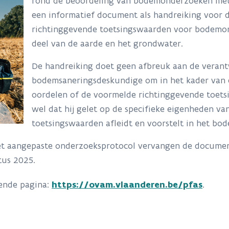
rond de beoordeling van bodemonderzoeken met 
een informatief document als handreiking voor
richtinggevende toetsingswaarden voor bodemon
deel van de aarde en het grondwater.
De handreiking doet geen afbreuk aan de verant
bodemsaneringsdeskundige om in het kader van
oordelen of de voormelde richtinggevende toet
wel dat hij gelet op de specifieke eigenheden v
toetsingswaarden afleidt en voorstelt in het b
het aangepaste onderzoeksprotocol vervangen de docum
tus 2025.
ende pagina:
https://ovam.vlaanderen.be/pfas
.