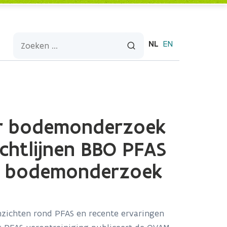
NL
EN
or bodemonderzoek
chtlijnen BBO PFAS
d bodemonderzoek
nzichten rond PFAS en recente ervaringen