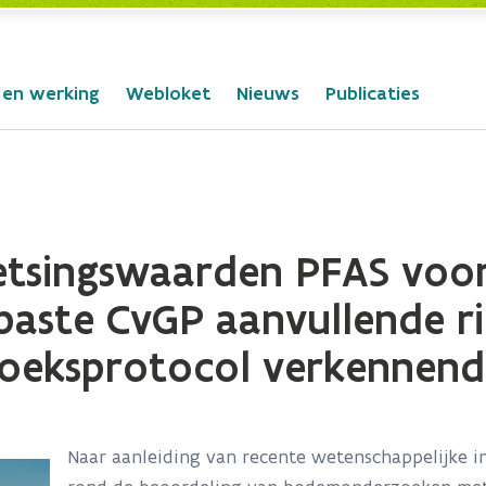
 en werking
Webloket
Nieuws
Publicaties
oetsingswaarden PFAS vo
paste CvGP aanvullende ri
zoeksprotocol verkennen
Naar aanleiding van recente wetenschappelijke i