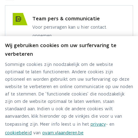
Team pers & communicatie
Voor persvragen kan u hier contact
opnemen.
Wij gebruiken cookies om uw surfervaring te
Hebt u een persvraag? Stel ze hier:
verbeteren
Via contact formulier
Sommige cookies zijn noodzakelijk om de website
optimaal te laten functioneren. Andere cookies zijn
Alle contactgegevens
optioneel en worden gebruikt om uw surfervaring op deze
website te verbeteren en online communicatie op uw noden
Adres
af te stemmen. De 'functionele cookies' die noodzakelijk
Stationsstraat 110
zijn om de website optimaal te laten werken, staan
2800 Mechelen
standaard aan. Indien u ook de andere cookies wilt
Route en bereikbaarheid
aanvaarden, klik hieronder op de vinkjes die voor u van
toepassing zijn. Meer info leest u in het
privacy
- en
Telefoon
cookiebeleid
van
ovam.vlaanderen.be
015284140