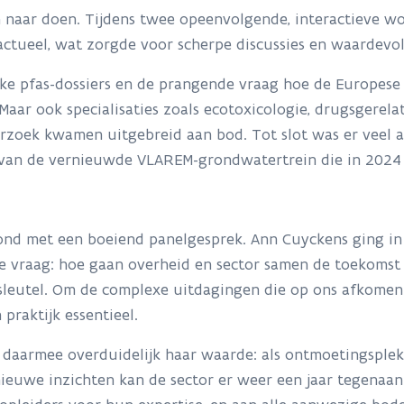
n naar doen. Tijdens twee opeenvolgende, interactieve 
 actueel, wat zorgde voor scherpe discussies en waardevol
ke pfas-dossiers en de prangende vraag hoe de Europes
Maar ook specialisaties zoals ecotoxicologie, drugsgerel
oek kwamen uitgebreid aan bod. Tot slot was er veel a
 van de vernieuwde VLAREM-grondwatertrein die in 2024 
nd met een boeiend panelgesprek. Ann Cuyckens ging in
e vraag: hoe gaan overheid en sector samen de toekomst
leutel. Om de complexe uitdagingen die op ons afkomen h
praktijk essentieel.
aarmee overduidelijk haar waarde: als ontmoetingsplek, 
 nieuwe inzichten kan de sector er weer een jaar tegenaa