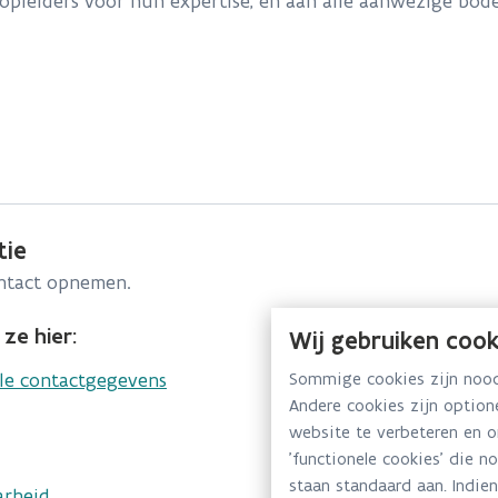
hopleiders voor hun expertise, en aan alle aanwezige b
tie
ontact opnemen.
ze hier:
Wij gebruiken cook
lle contactgegevens
Sommige cookies zijn noodz
Andere cookies zijn optio
website te verbeteren en 
'functionele cookies' die n
staan standaard aan. Indien
arheid