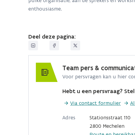
puike organisatie, aan de sprekers en works
enthousiasme.
Deel deze pagina:
Team pers & communica
Voor persvragen kan u hier c
Hebt u een persvraag? Stel 
Via contact formulier
A
Adres
Stationsstraat 110
2800 Mechelen
Route en bereikba