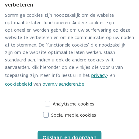
verbeteren
Via contact formulier
Sommige cookies zijn noodzakelijk om de website
optimaal te laten functioneren. Andere cookies zijn
Alle contactgegevens
optioneel en worden gebruikt om uw surfervaring op deze
website te verbeteren en online communicatie op uw noden
Adres
af te stemmen. De 'functionele cookies' die noodzakelijk
Stationsstraat 110
zijn om de website optimaal te laten werken, staan
2800 Mechelen
standaard aan. Indien u ook de andere cookies wilt
Route en bereikbaarheid
aanvaarden, klik hieronder op de vinkjes die voor u van
toepassing zijn. Meer info leest u in het
privacy
- en
Telefoon
cookiebeleid
van
ovam.vlaanderen.be
015284140
Analytische cookies
Social media cookies
Opslaan en doorgaan