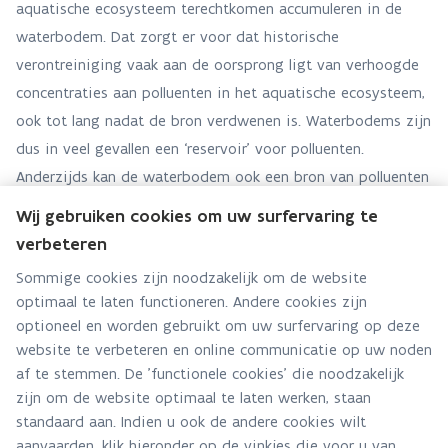
aquatische ecosysteem terechtkomen accumuleren in de
waterbodem. Dat zorgt er voor dat historische
verontreiniging vaak aan de oorsprong ligt van verhoogde
concentraties aan polluenten in het aquatische ecosysteem,
ook tot lang nadat de bron verdwenen is. Waterbodems zijn
dus in veel gevallen een ‘reservoir’ voor polluenten.
Anderzijds kan de waterbodem ook een bron van polluenten
zijn (of worden) voor o.m. biota die in het sediment leven
Wij gebruiken cookies om uw surfervaring te
en foerageren, door resuspensie van sediment in de
verbeteren
waterkolom of door veranderingen in biobeschikbaarheid.
Sommige cookies zijn noodzakelijk om de website
optimaal te laten functioneren. Andere cookies zijn
optioneel en worden gebruikt om uw surfervaring op deze
website te verbeteren en online communicatie op uw noden
af te stemmen. De 'functionele cookies' die noodzakelijk
zijn om de website optimaal te laten werken, staan
standaard aan. Indien u ook de andere cookies wilt
aanvaarden, klik hieronder op de vinkjes die voor u van