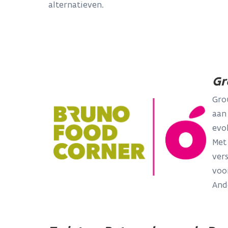
alternatieven.
Gr
Gro
aan
evo
Met
ver
voo
And