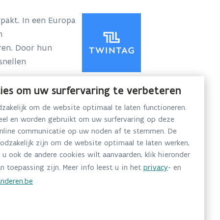
rpakt. In een Europa
n
ren. Door hun
snellen
ies om uw surfervaring te verbeteren
akelijk om de website optimaal te laten functioneren.
neel en worden gebruikt om uw surfervaring op deze
online communicatie op uw noden af te stemmen. De
kt, wordt de kracht van samenwerking
oodzakelijk zijn om de website optimaal te laten werken,
 te maken tijdens het laatste jaar van
 u ook de andere cookies wilt aanvaarden, klik hieronder
n toepassing zijn. Meer info leest u in het
privacy
- en
nderen.be