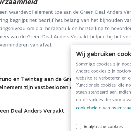
urzaamheid
m, een waardevol element toe aan de Green Deal Anders Ve
ng begrijpt het bedrijf het belang van het bijhouden va
ingsniveau om o.a. hergebruik en herstelling te bevorde
mers van de Green Deal Anders Verpakt helpen bij het ver
 verminderen van afval.
Wij gebruiken cook
Sommige cookies zijn noodz
Andere cookies zijn optio
website te verbeteren en 
runo en Twintag aan de Green Deal Anders Verpa
'functionele cookies' die n
elnemers zijn vastbesloten om een positieve impact
staan standaard aan. Indien
op de vinkjes die voor u va
cookiebeleid
van
ovam.vlaa
een Deal Anders Verpakt
Analytische cookies