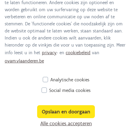
te laten functioneren. Andere cookies zijn optioneel en
Alle contactgegevens
worden gebruikt om uw surfervaring op deze website te
verbeteren en online communicatie op uw noden af te
Adres
stemmen. De 'functionele cookies' die noodzakelijk zijn om
Stationsstraat 110
de website optimaal te laten werken, staan standaard aan.
2800 Mechelen
Indien u ook de andere cookies wilt aanvaarden, klik
Route en bereikbaarheid
hieronder op de vinkjes die voor u van toepassing zijn. Meer
info leest u in het
privacy
- en
cookiebeleid
van
E-mail
ovam.vlaanderen.be
laak@ovam.be
Analytische cookies
Social media cookies
Opslaan en doorgaan
Alle cookies accepteren