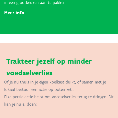
in een grootkeuken aan te pakken.
Meer info
Trakteer jezelf op minder
voedselverlies
Of je nu thuis in je eigen koelkast duikt, of samen met je
lokaal bestuur een actie op poten zet...
Elke portie actie helpt om voedselverlies terug te dringen. Dit
kan je nu al doen: