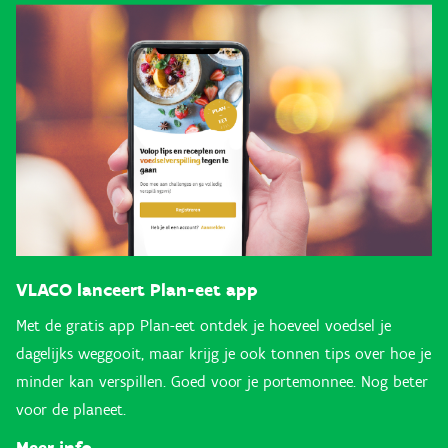
VLACO lanceert Plan-eet app
Met de gratis app Plan-eet ontdek je hoeveel voedsel je
dagelijks weggooit, maar krijg je ook tonnen tips over hoe je
minder kan verspillen. Goed voor je portemonnee. Nog beter
voor de planeet.