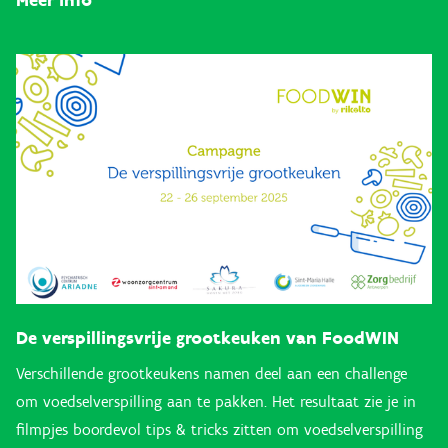
Meer info
De verspillingsvrije grootkeuken van FoodWIN
Verschillende grootkeukens namen deel aan een challenge
om voedselverspilling aan te pakken. Het resultaat zie je in
filmpjes boordevol tips & tricks zitten om voedselverspilling