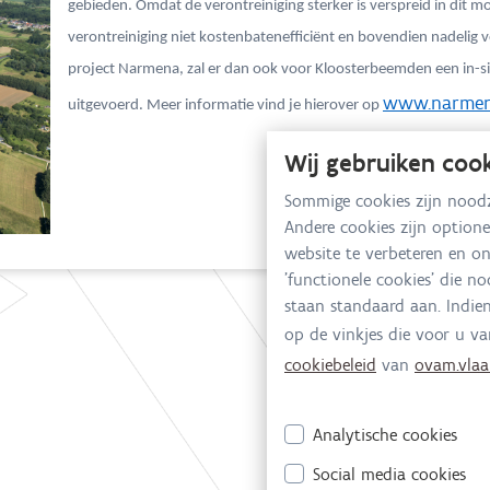
gebieden. Omdat de verontreiniging sterker is verspreid in dit m
verontreiniging niet kostenbatenefficiënt en bovendien nadelig 
project Narmena, zal er dan ook voor Kloosterbeemden een in-
www.narmen
uitgevoerd. Meer informatie vind je hierover op
Wij gebruiken coo
Sommige cookies zijn noodz
Andere cookies zijn option
website te verbeteren en 
'functionele cookies' die n
staan standaard aan. Indie
op de vinkjes die voor u va
cookiebeleid
van
ovam.vlaa
Analytische cookies
Social media cookies