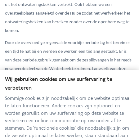
uit het ontwateringsbekken vertrekt. Ook hebben we een
oversteekplaats aangelegd over de Hulpe zodat het werfverkeer het
ontwateringsbekken kan bereiken zonder over de openbare weg te
komen.
Door de overvloedige regenval de voorbije periode lag het terrein er
een tijd té nat bij en werden de werken een tijdlang gestaakt. Er is
van deze periode gebruik gemaakt om de zes slibvangen in het reeds
gesaneerde deel van de Winterbeek te ruimen. Langs elk van deze
slibvangen is er een ontwateringszone voorzien waar het slib eerst
Wij gebruiken cookies om uw surfervaring te
een periode zal drogen alvorens we het afvoeren naar de
verbeteren
saneringsberging. We nemen ook stalen van dit slib om op te volgen
Sommige cookies zijn noodzakelijk om de website optimaal
in hoeverre het vervuild is. Zodra het slib zuiver is, laten we de
te laten functioneren. Andere cookies zijn optioneel en
slibvangen verlanden tot een rietzone, wat bijvoorbeeld kan dienen
worden gebruikt om uw surfervaring op deze website te
verbeteren en online communicatie op uw noden af te
als paaiplaats voor vissen.
stemmen. De 'functionele cookies' die noodzakelijk zijn om
Nu het ontwateringsbekken klaar is starten we met de
de website optimaal te laten werken, staan standaard aan.