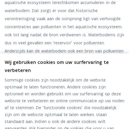
aquatische ecosysteem terechtkomen accumuleren in de
waterbodem. Dat zorgt er voor dat historische
verontreiniging vaak aan de oorsprong ligt van verhoogde
concentraties aan polluenten in het aquatische ecosysteem,
ook tot lang nadat de bron verdwenen is. Waterbodems zijn
dus in veel gevallen een ‘reservoir’ voor polluenten.
Anderzijds kan de waterbodem ook een bron van polluenten
zijn (of worden) voor o.m. biota die in het sediment leven
Wij gebruiken cookies om uw surfervaring te
en foerageren, door resuspensie van sediment in de
verbeteren
waterkolom of door veranderingen in biobeschikbaarheid.
Sommige cookies zijn noodzakelijk om de website
optimaal te laten functioneren. Andere cookies zijn
optioneel en worden gebruikt om uw surfervaring op deze
website te verbeteren en online communicatie op uw noden
af te stemmen. De 'functionele cookies' die noodzakelijk
zijn om de website optimaal te laten werken, staan
standaard aan. Indien u ook de andere cookies wilt
aanvaarden, klik hieronder op de vinkjes die voor u van