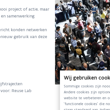
ooi project of actie, maar
ng en samenwerking
gericht konden netwerken
pnieuw gebruik van deze
Wij gebruiken cook
jfstrajecten
Sommige cookies zijn noodz
t voor: Reuse Lab
Andere cookies zijn optio
website te verbeteren en 
'functionele cookies' die n
staan standaard aan. Indien