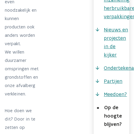
even
herbruikbar
noodzakelijk en
verpakking
kunnen
producten ook
Nieuws en
anders worden
projecten
verpakt.
in de
We willen
kijker
duurzamer
Ondertekena
omspringen met
grondstoffen en
Partijen
onze afvalberg
verkleinen.
Meedoen?
•
Op de
Hoe doen we
hoogte
dit? Door in te
blijven?
zetten op