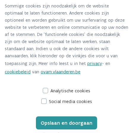
don't's van refill:
Sommige cookies zijn noodzakelijk om de website
Refill Station Ecover @ Delhaize (detergenten)
optimaal te laten functioneren. Andere cookies zijn
Expanscience-Mustela (cosmetica)
optioneel en worden gebruikt om uw surfervaring op deze
Coca-Cola (frisdranken)
website te verbeteren en online communicatie op uw noden
af te stemmen. De 'functionele cookies' die noodzakelijk
Refill in de praktijk: een debat
zijn om de website optimaal te laten werken, staan
Netwerkmoment
standaard aan. Indien u ook de andere cookies wilt
aanvaarden, klik hieronder op de vinkjes die voor u van
Waar en wanneer?
toepassing zijn. Meer info leest u in het
privacy
- en
Maandag 16 oktober 2023 van 13u00 tot 17u.
cookiebeleid
van
ovam.vlaanderen.be
Wij ontvangen jullie graag bij
Coca-Cola Europacific
Partners, Bergensesteenweg 1424 te Anderlecht.
Analytische cookies
Social media cookies
Opslaan en doorgaan