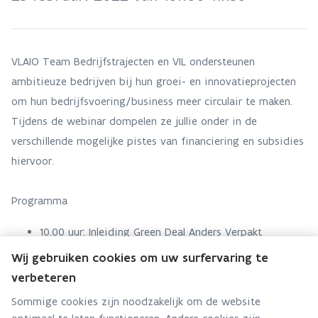
VLAIO Team Bedrijfstrajecten en VIL ondersteunen
ambitieuze bedrijven bij hun groei- en innovatieprojecten
om hun bedrijfsvoering/business meer circulair te maken.
Tijdens de webinar dompelen ze jullie onder in de
verschillende mogelijke pistes van financiering en subsidies
hiervoor.
Programma
10.00 uur: Inleiding Green Deal Anders Verpakt
Wij gebruiken cookies om uw surfervaring te
10.10 uur: Steun en financiering voor duurzame
verbeteren
bedrijfsprojecten
Sommige cookies zijn noodzakelijk om de website
Sprekers: