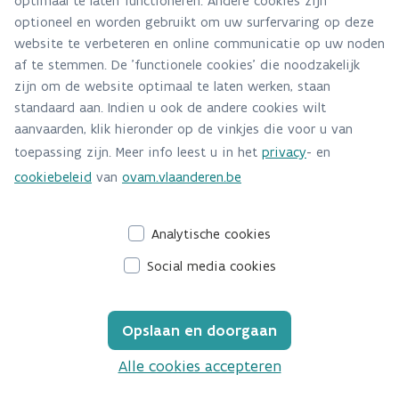
optimaal te laten functioneren. Andere cookies zijn
Rik Candries, bedrijfsadviseur circulaire
optioneel en worden gebruikt om uw surfervaring op deze
website te verbeteren en online communicatie op uw noden
economie VLAIO Team Bedrijfstrajecten
af te stemmen. De 'functionele cookies' die noodzakelijk
Iris Detavernier, bedrijfsadviseur financiering VLAIO
zijn om de website optimaal te laten werken, staan
standaard aan. Indien u ook de andere cookies wilt
Team Bedrijfstrajecten
aanvaarden, klik hieronder op de vinkjes die voor u van
11.10 uur: Subsidiemogelijkheden via VIL door Eddy
toepassing zijn. Meer info leest u in het
privacy
- en
Hagen, innovatiecoach bij VIL
cookiebeleid
van
ovam.vlaanderen.be
Analytische cookies
Social media cookies
Opslaan en doorgaan
Alle cookies accepteren