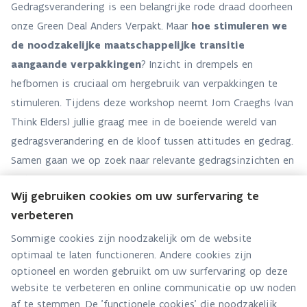
Gedragsverandering is een belangrijke rode draad doorheen
onze Green Deal Anders Verpakt. Maar
hoe stimuleren we
de noodzakelijke maatschappelijke transitie
aangaande verpakkingen
? Inzicht in drempels en
hefbomen is cruciaal om hergebruik van verpakkingen te
stimuleren. Tijdens deze workshop neemt Jorn Craeghs (van
Think Elders) jullie graag mee in de boeiende wereld van
gedragsverandering en de kloof tussen attitudes en gedrag.
Samen gaan we op zoek naar relevante gedragsinzichten en
verkennen we hoe deze inzichten de acties binnen de Green
Wij gebruiken cookies om uw surfervaring te
Deal Anders Verpakt kunnen versterken.
verbeteren
Voor wie?
Sommige cookies zijn noodzakelijk om de website
optimaal te laten functioneren. Andere cookies zijn
Open voor alle geïnteresseerden.
optioneel en worden gebruikt om uw surfervaring op deze
website te verbeteren en online communicatie op uw noden
Waar en wanneer?
af te stemmen. De 'functionele cookies' die noodzakelijk