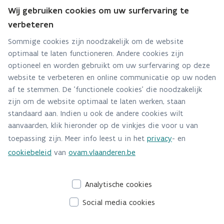
Wij gebruiken cookies om uw surfervaring te
verbeteren
Team Informatie- & Kwaliteitsbeheer
Sommige cookies zijn noodzakelijk om de website
Hebt u een vraag voor dit team? Stel ze hier:
optimaal te laten functioneren. Andere cookies zijn
optioneel en worden gebruikt om uw surfervaring op deze
Via contact formulier
website te verbeteren en online communicatie op uw noden
af te stemmen. De 'functionele cookies' die noodzakelijk
Alle contactgegevens
zijn om de website optimaal te laten werken, staan
standaard aan. Indien u ook de andere cookies wilt
Adres
aanvaarden, klik hieronder op de vinkjes die voor u van
Stationsstraat 110
toepassing zijn. Meer info leest u in het
privacy
- en
2800 Mechelen
cookiebeleid
van
ovam.vlaanderen.be
Route en bereikbaarheid
Analytische cookies
Social media cookies