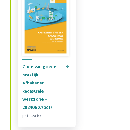
Code van goede
praktijk -
Afbakenen
kadastrale
werkzone -
20240807(pdf)
pdf · 691 kB