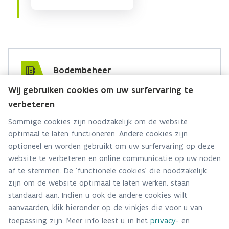
Bodembeheer
Wij gebruiken cookies om uw surfervaring te
Hebt u een vraag voor dit team? Stel ze hier:
verbeteren
Via contact formulier
Sommige cookies zijn noodzakelijk om de website
optimaal te laten functioneren. Andere cookies zijn
Alle contactgegevens
optioneel en worden gebruikt om uw surfervaring op deze
website te verbeteren en online communicatie op uw noden
Adres
af te stemmen. De 'functionele cookies' die noodzakelijk
Stationsstraat 110
zijn om de website optimaal te laten werken, staan
2800 Mechelen
standaard aan. Indien u ook de andere cookies wilt
Route en bereikbaarheid
aanvaarden, klik hieronder op de vinkjes die voor u van
toepassing zijn. Meer info leest u in het
privacy
- en
Telefoon