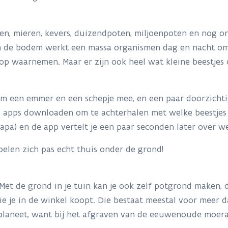
n, mieren, kevers, duizendpoten, miljoenpoten en nog on
n de bodem werkt een massa organismen dag en nacht om 
 waarnemen. Maar er zijn ook heel wat kleine beestjes die 
eem een emmer en een schepje mee, en een paar doorzichti
nde apps downloaden om te achterhalen met welke beestjes
apa) en de app vertelt je een paar seconden later over 
voelen zich pas echt thuis onder de grond!
Met de grond in je tuin kan je ook zelf potgrond maken,
ie je in de winkel koopt. Die bestaat meestal voor meer d
planeet, want bij het afgraven van de eeuwenoude moeras