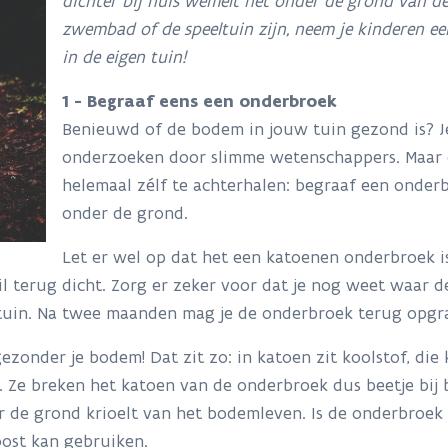
dichter bij huis wemelt het onder de grond van de 
zwembad of de speeltuin zijn, neem je kinderen e
in de eigen tuin!
1 - Begraaf eens een onderbroek
Benieuwd of de bodem in jouw tuin gezond is? J
onderzoeken door slimme wetenschappers. Maar e
helemaal zélf te achterhalen: begraaf een onderb
onder de grond.
Let er wel op dat het een katoenen onderbroek is
il terug dicht. Zorg er zeker voor dat je nog weet waar d
e tuin. Na twee maanden mag je de onderbroek terug opg
onder je bodem! Dat zit zo: in katoen zit koolstof, die k
Ze breken het katoen van de onderbroek dus beetje bij be
 de grond krioelt van het bodemleven. Is de onderbroek
ost kan gebruiken.