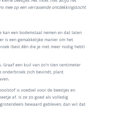
kleine beestjes. Het moet niet altijd het
ens mee op een verrassende ontdekkingstocht
e kan een bodemstaal nemen en dat laten
r is een gemakkelijke manier om het
roek (best één die je niet meer nodig hebt)
. Graaf een kuil van zo’n tien centimeter
e onderbroek zich bevindt, plant
raven.
oolstof is voedsel voor de beestjes en
etje af. Is ze zo goed als volledig
 grotendeels bewaard gebleven, dan wil dat