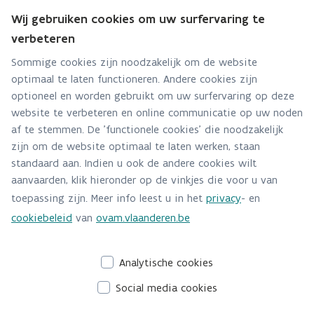
Wij gebruiken cookies om uw surfervaring te
verbeteren
Bodemkwaliteit in Vlaanderen
Sommige cookies zijn noodzakelijk om de website
Op deze website kan u de bodemkwaliteit
optimaal te laten functioneren. Andere cookies zijn
optioneel en worden gebruikt om uw surfervaring op deze
in uw buurt opzoeken.
website te verbeteren en online communicatie op uw noden
af te stemmen. De 'functionele cookies' die noodzakelijk
zijn om de website optimaal te laten werken, staan
standaard aan. Indien u ook de andere cookies wilt
Voor professionelen
aanvaarden, klik hieronder op de vinkjes die voor u van
toepassing zijn. Meer info leest u in het
privacy
- en
Geoloket
cookiebeleid
van
ovam.vlaanderen.be
geoloket
Het
toont waar in Vlaanderen meldingen en
schadegevallen gerapporteerd zijn, bodemonderzoeken en
Analytische cookies
saneringen plaatsvinden en -vonden.
Social media cookies