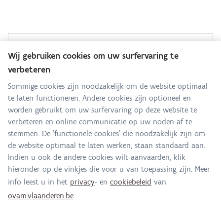
Sanering Grote Laak
Wij gebruiken cookies om uw surfervaring te
verbeteren
Hebt u een vraag voor dit team? Stel ze hier:
Sommige cookies zijn noodzakelijk om de website optimaal
te laten functioneren. Andere cookies zijn optioneel en
Alle contactgegevens
worden gebruikt om uw surfervaring op deze website te
verbeteren en online communicatie op uw noden af te
Adres
stemmen. De 'functionele cookies' die noodzakelijk zijn om
Stationsstraat 110
de website optimaal te laten werken, staan standaard aan.
2800 Mechelen
Indien u ook de andere cookies wilt aanvaarden, klik
Route en bereikbaarheid
hieronder op de vinkjes die voor u van toepassing zijn. Meer
info leest u in het
privacy
- en
cookiebeleid
van
E-mail
ovam.vlaanderen.be
laak@ovam.be