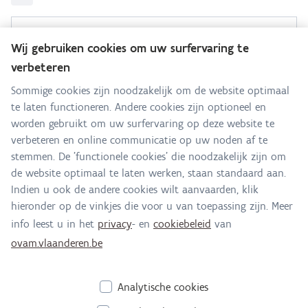
Sanering Grote Laak
Wij gebruiken cookies om uw surfervaring te
verbeteren
Hebt u een vraag voor dit team? Stel ze hier:
Sommige cookies zijn noodzakelijk om de website optimaal
te laten functioneren. Andere cookies zijn optioneel en
Alle contactgegevens
worden gebruikt om uw surfervaring op deze website te
verbeteren en online communicatie op uw noden af te
Adres
stemmen. De 'functionele cookies' die noodzakelijk zijn om
Stationsstraat 110
de website optimaal te laten werken, staan standaard aan.
2800 Mechelen
Indien u ook de andere cookies wilt aanvaarden, klik
Route en bereikbaarheid
hieronder op de vinkjes die voor u van toepassing zijn. Meer
info leest u in het
privacy
- en
cookiebeleid
van
E-mail
ovam.vlaanderen.be
laak@ovam.be
Analytische cookies