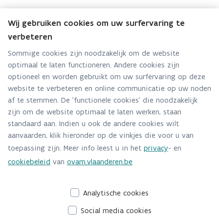
Wij gebruiken cookies om uw surfervaring te
verbeteren
Team Mooimakers
Sommige cookies zijn noodzakelijk om de website
optimaal te laten functioneren. Andere cookies zijn
Hebt u een vraag voor dit team? Stel ze hier:
optioneel en worden gebruikt om uw surfervaring op deze
Via contact formulier
website te verbeteren en online communicatie op uw noden
af te stemmen. De 'functionele cookies' die noodzakelijk
Alle contactgegevens
zijn om de website optimaal te laten werken, staan
standaard aan. Indien u ook de andere cookies wilt
Adres
aanvaarden, klik hieronder op de vinkjes die voor u van
Stationsstraat 110
toepassing zijn. Meer info leest u in het
privacy
- en
2800 Mechelen
cookiebeleid
van
ovam.vlaanderen.be
Route en bereikbaarheid
Analytische cookies
Social media cookies