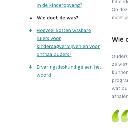
billen
in de kinderopvang?
Op deze
moet j
•
Wie doet de was?
Hoeveel kosten wasbare
Wie 
luiers voor
kinderdagverblijven en voor
onthaalouders?
Ouders 
de viez
Ervaringsdeskundige aan het
kunnen 
woord
progra
wat oud
afhale