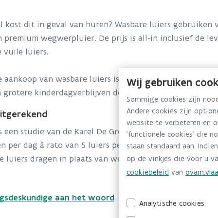
 kost dit in geval van huren? Wasbare luiers gebruiken via
 premium wegwerpluier. De prijs is all-in inclusief de lev
 vuile luiers.
 aankoop van wasbare luiers is er geen prijsverschil met 
Wij gebruiken cook
 grotere kinderdagverblijven door een groepsaankoop ee
Sommige cookies zijn noodz
Andere cookies zijn optio
uitgerekend
website te verbeteren en 
 een studie van de Karel De Grote Hogeschool uit 2019 
'functionele cookies' die n
n per dag à rato van 5 luiers per kind in een periode van
staan standaard aan. Indien
 luiers dragen in plaats van wegwerpluiers.
op de vinkjes die voor u va
cookiebeleid
van
ovam.vlaa
ngsdeskundige aan het woord
Analytische cookies