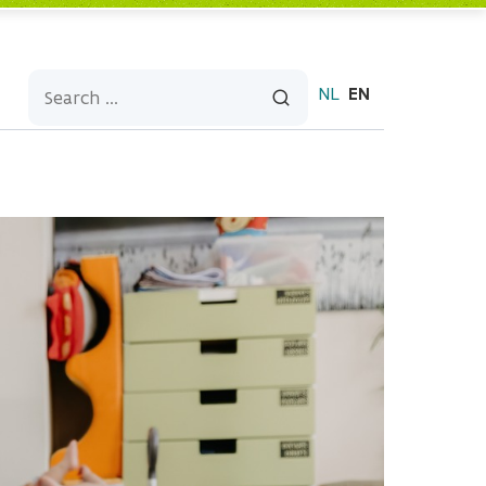
NL
EN