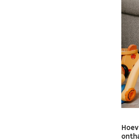
Hoeve
onth