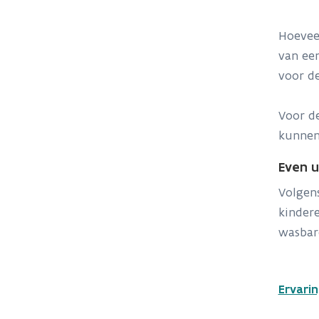
Hoeveel
van een
voor de
Voor de
kunnen
Even 
Volgens
kindere
wasbare
Ervari