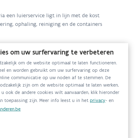
 een luierservice ligt in lijn met de kost
ering, ophaling, reiniging en de containers
de prijs die ouders betalen. Eventueel
ies om uw surfervaring te verbeteren
n kortingspercentage krijgen.
akelijk om de website optimaal te laten functioneren.
neel en worden gebruikt om uw surfervaring op deze
online communicatie op uw noden af te stemmen. De
kan een kinderdagverblijf met gemiddeld 50
oodzakelijk zijn om de website optimaal te laten werken,
 2,5 jaar 2870 euro besparen als alle kinderen
 u ook de andere cookies wilt aanvaarden, klik hieronder
n toepassing zijn. Meer info leest u in het
privacy
- en
nderen.be