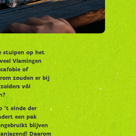
e stuipen op het
s veel Vlamingen
icafobie of
rom zouden er bij
zolders vól
n?
 ’t einde der
adert een pak
ongebruikt blijven
taanjagend! Daarom