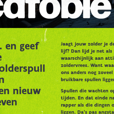
 en geef
Jaagt jouw zolder je d
lijf? Dan lijd je net al
e
waarschijnlijk aan att
olderspull
zoldervrees. Want waa
ons anders nog zoveel 
n
bruikbare spullen ligge
en nieuw
Spullen die wachten op
tijden. En dat einde n
even
rapper als die dingen 
liggen. Da’s pas angs