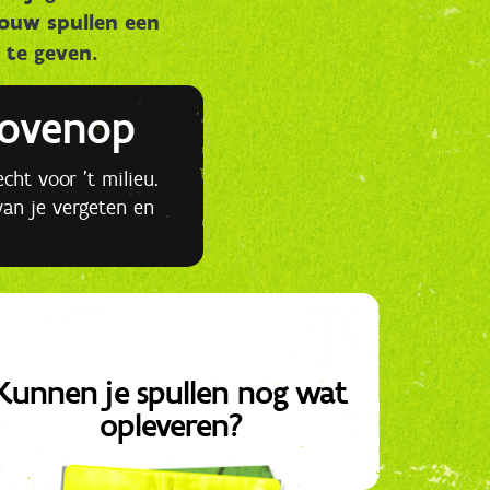
ouw spullen een
 te geven.
bovenop
echt voor ’t milieu.
van je vergeten en
Kunnen je spullen nog wat
opleveren?