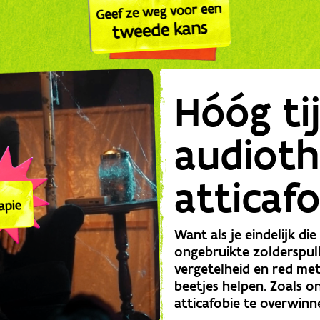
Hóóg ti
audioth
atticaf
Want als je eindelijk die
ongebruikte zolderspul
vergetelheid en red met
beetjes helpen. Zoals o
atticafobie te overwinn