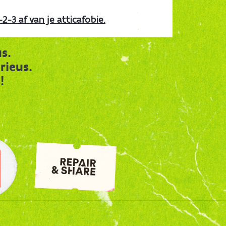
-2-3 af van je atticafobie.
s.
rieus.
!