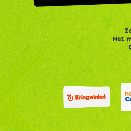
Z
Het m