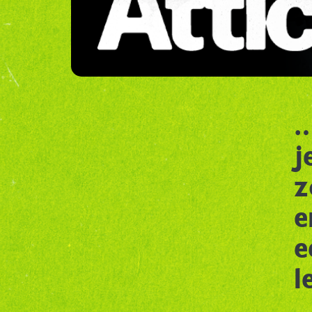
…
j
z
e
e
l