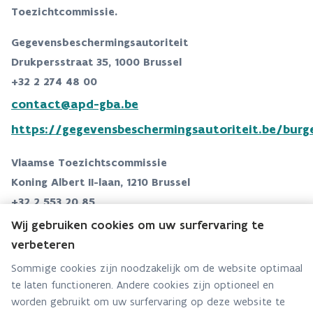
Toezichtcommissie.
Gegevensbeschermingsautoriteit
Drukpersstraat 35, 1000 Brussel
+32 2 274 48 00
contact@apd-gba.be
https://gegevensbeschermingsautoriteit.be/burg
Vlaamse Toezichtscommissie
Koning Albert II-laan, 1210 Brussel
+32 2 553 20 85
contact@toezichtcommissie.be
Wij gebruiken cookies om uw surfervaring te
verbeteren
overheid.vlaanderen.be/Vlaamse-
toezichtcommissie
Sommige cookies zijn noodzakelijk om de website optimaal
te laten functioneren. Andere cookies zijn optioneel en
Weigering of beperking van uw verzoek tot
worden gebruikt om uw surfervaring op deze website te