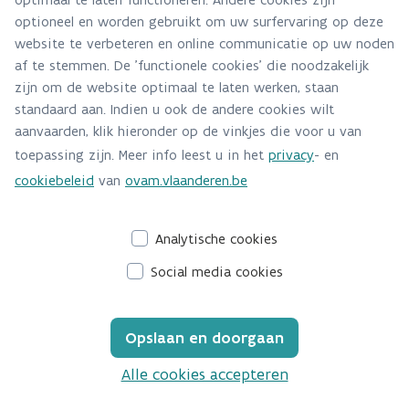
Adres
optioneel en worden gebruikt om uw surfervaring op deze
Stationsstraat 110
website te verbeteren en online communicatie op uw noden
af te stemmen. De 'functionele cookies' die noodzakelijk
2800 Mechelen
zijn om de website optimaal te laten werken, staan
Route en bereikbaarheid
standaard aan. Indien u ook de andere cookies wilt
aanvaarden, klik hieronder op de vinkjes die voor u van
Telefoon
toepassing zijn. Meer info leest u in het
privacy
- en
015/284.284
cookiebeleid
van
ovam.vlaanderen.be
Analytische cookies
Social media cookies
Opslaan en doorgaan
Alle cookies accepteren