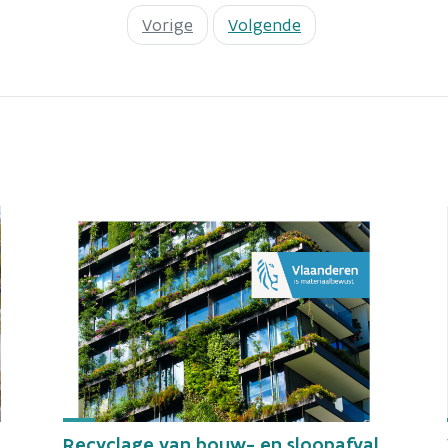
Vorige
Volgende
Recyclage van bouw- en sloopafval