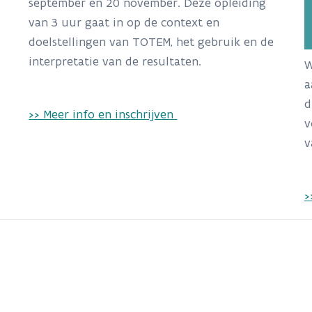
september en 20 november. Deze opleiding
van 3 uur gaat in op de context en
doelstellingen van TOTEM, het gebruik en de
interpretatie van de resultaten.
W
a
d
>> Meer info en inschrijven
v
v
>