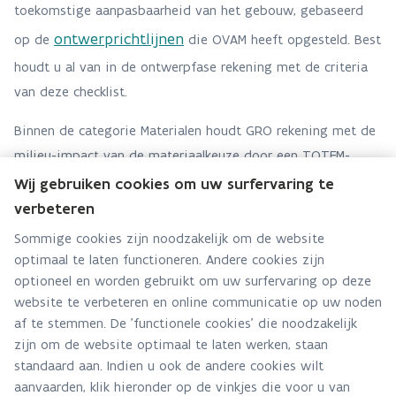
toekomstige aanpasbaarheid van het gebouw, gebaseerd
ontwerprichtlijnen
op de
die OVAM heeft opgesteld. Best
houdt u al van in de ontwerpfase rekening met de criteria
van deze checklist.
Binnen de categorie Materialen houdt GRO rekening met de
milieu-impact van de materiaalkeuze door een TOTEM-
doorrekening op te vragen.
Wij gebruiken cookies om uw surfervaring te
verbeteren
Sommige cookies zijn noodzakelijk om de website
GRO
optimaal te laten functioneren. Andere cookies zijn
Het Facilitair Bedrijf van de
optioneel en worden gebruikt om uw surfervaring op deze
website te verbeteren en online communicatie op uw noden
Vlaamse overheid hanteert de
af te stemmen. De 'functionele cookies' die noodzakelijk
duurzaamheidsmeter GRO bij
zijn om de website optimaal te laten werken, staan
alle bouwprojecten onafhankelijk
standaard aan. Indien u ook de andere cookies wilt
van schaal en functie, om zijn
aanvaarden, klik hieronder op de vinkjes die voor u van