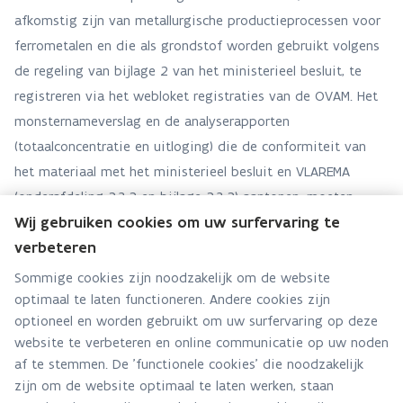
afkomstig zijn van metallurgische productieprocessen voor
ferrometalen en die als grondstof worden gebruikt volgens
de regeling van bijlage 2 van het ministerieel besluit, te
registreren via het webloket registraties van de OVAM. Het
monsternameverslag en de analyserapporten
(totaalconcentratie en uitloging) die de conformiteit van
het materiaal met het ministerieel besluit en VLAREMA
(onderafdeling 2.3.2 en bijlage 2.3.2) aantonen, moeten
Wij gebruiken cookies om uw surfervaring te
jaarlijks door de producent worden opgeladen in het
verbeteren
webloket registraties. Zoals bepaald in Vlarem dienen
monstername en analyses te worden uitgevoerd door een
Sommige cookies zijn noodzakelijk om de website
optimaal te laten functioneren. Andere cookies zijn
VLAREL erkend labo
.
optioneel en worden gebruikt om uw surfervaring op deze
Nuttige links
website te verbeteren en online communicatie op uw noden
af te stemmen. De 'functionele cookies' die noodzakelijk
Lijst geregistreerde producenten ferroslakken
zijn om de website optimaal te laten werken, staan