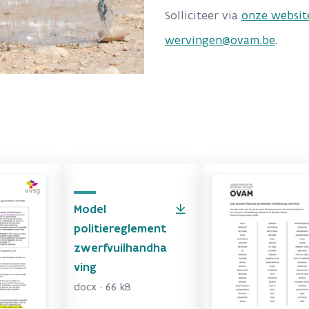
Solliciteer via
onze websit
wervingen@ovam.be
.
Model
politiereglement
zwerfvuilhandha
ving
docx · 66 kB