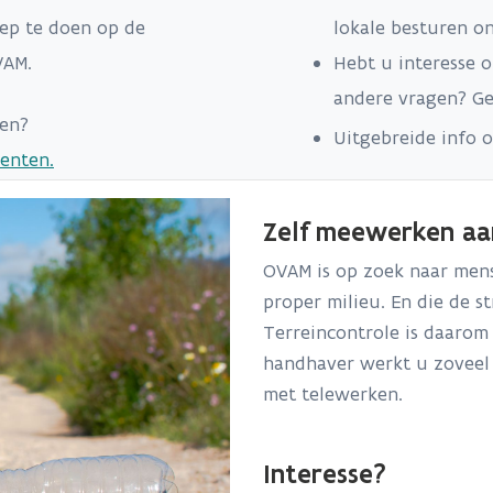
ep te doen op de
lokale besturen o
OVAM.
Hebt u interesse 
andere vragen? G
en?
Uitgebreide info o
eenten.
Zelf meewerken aan
OVAM is op zoek naar mens
proper milieu. En die de s
Terreincontrole is daarom
handhaver werkt u zoveel m
met telewerken.
Interesse?