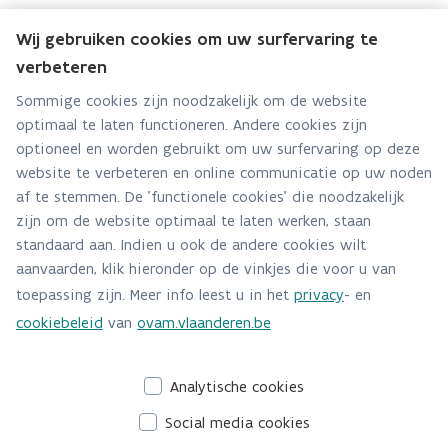
Wij gebruiken cookies om uw surfervaring te
verbeteren
Team Onderzoek en Monitoring
Sommige cookies zijn noodzakelijk om de website
optimaal te laten functioneren. Andere cookies zijn
Hebt u een vraag voor dit team? Stel ze hier:
optioneel en worden gebruikt om uw surfervaring op deze
Via contact formulier
website te verbeteren en online communicatie op uw noden
af te stemmen. De 'functionele cookies' die noodzakelijk
Alle contactgegevens
zijn om de website optimaal te laten werken, staan
standaard aan. Indien u ook de andere cookies wilt
Adres
aanvaarden, klik hieronder op de vinkjes die voor u van
Stationsstraat 110
toepassing zijn. Meer info leest u in het
privacy
- en
2800 Mechelen
cookiebeleid
van
ovam.vlaanderen.be
Route en bereikbaarheid
Analytische cookies
Social media cookies