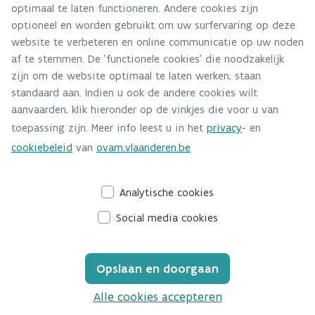
optimaal te laten functioneren. Andere cookies zijn
Alle contactgegevens
optioneel en worden gebruikt om uw surfervaring op deze
website te verbeteren en online communicatie op uw noden
Adres
af te stemmen. De 'functionele cookies' die noodzakelijk
Stationsstraat 110
zijn om de website optimaal te laten werken, staan
2800 Mechelen
standaard aan. Indien u ook de andere cookies wilt
Route en bereikbaarheid
aanvaarden, klik hieronder op de vinkjes die voor u van
toepassing zijn. Meer info leest u in het
privacy
- en
Telefoon
cookiebeleid
van
ovam.vlaanderen.be
015/284.458
Analytische cookies
Social media cookies
Opslaan en doorgaan
Alle cookies accepteren