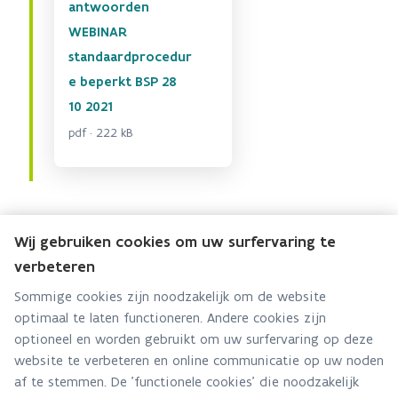
antwoorden
WEBINAR
standaardprocedur
e beperkt BSP 28
10 2021
pdf · 222 kB
Wij gebruiken cookies om uw surfervaring te
verbeteren
Team Informatie- & Kwaliteitsbeheer
Sommige cookies zijn noodzakelijk om de website
optimaal te laten functioneren. Andere cookies zijn
Hebt u een vraag voor dit team? Stel ze hier:
optioneel en worden gebruikt om uw surfervaring op deze
Via contact formulier
website te verbeteren en online communicatie op uw noden
af te stemmen. De 'functionele cookies' die noodzakelijk
Alle contactgegevens