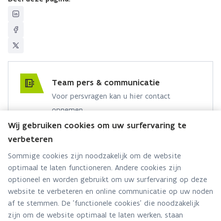
Team pers & communicatie
Voor persvragen kan u hier contact
opnemen.
Wij gebruiken cookies om uw surfervaring te
Hebt u een persvraag? Stel ze hier:
verbeteren
Via contact formulier
Sommige cookies zijn noodzakelijk om de website
optimaal te laten functioneren. Andere cookies zijn
Alle contactgegevens
optioneel en worden gebruikt om uw surfervaring op deze
website te verbeteren en online communicatie op uw noden
Adres
af te stemmen. De 'functionele cookies' die noodzakelijk
Stationsstraat 110
zijn om de website optimaal te laten werken, staan
2800 Mechelen