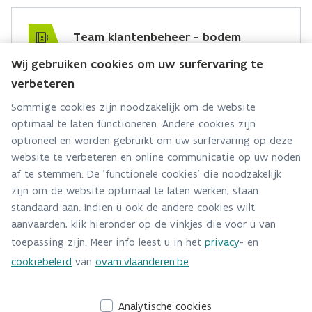
Team klantenbeheer - bodem
Wij gebruiken cookies om uw surfervaring te
Hebt u een vraag voor dit team? Stel ze hier:
verbeteren
Via contact formulier
Sommige cookies zijn noodzakelijk om de website
optimaal te laten functioneren. Andere cookies zijn
Alle contactgegevens
optioneel en worden gebruikt om uw surfervaring op deze
website te verbeteren en online communicatie op uw noden
Adres
af te stemmen. De 'functionele cookies' die noodzakelijk
Stationsstraat 110
zijn om de website optimaal te laten werken, staan
2800 Mechelen
standaard aan. Indien u ook de andere cookies wilt
Route en bereikbaarheid
aanvaarden, klik hieronder op de vinkjes die voor u van
toepassing zijn. Meer info leest u in het
privacy
- en
Telefoon
cookiebeleid
van
ovam.vlaanderen.be
015/284.458
Analytische cookies