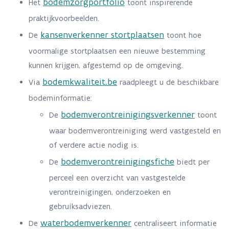
bodemzorgportfolio
Het
toont inspirerende
praktijkvoorbeelden.
kansenverkenner stortplaatsen
De
toont hoe
voormalige stortplaatsen een nieuwe bestemming
kunnen krijgen, afgestemd op de omgeving.
bodemkwaliteit.be
Via
raadpleegt u de beschikbare
bodeminformatie:
bodemverontreinigingsverkenner
De
toont
waar bodemverontreiniging werd vastgesteld en
of verdere actie nodig is.
bodemverontreinigingsfiche
De
biedt per
perceel een overzicht van vastgestelde
verontreinigingen, onderzoeken en
gebruiksadviezen.
waterbodemverkenner
De
centraliseert informatie