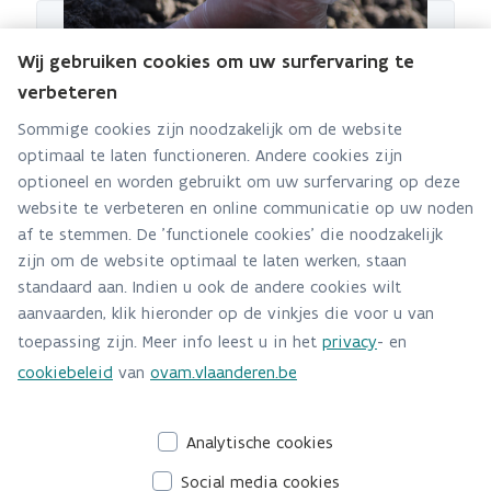
Wij gebruiken cookies om uw surfervaring te
Vakinformatie voor bodemdeskundigen
verbeteren
Vakinformatie voor
Sommige cookies zijn noodzakelijk om de website
bodemsaneringsdeskundigen
optimaal te laten functioneren. Andere cookies zijn
optioneel en worden gebruikt om uw surfervaring op deze
website te verbeteren en online communicatie op uw noden
af te stemmen. De 'functionele cookies' die noodzakelijk
zijn om de website optimaal te laten werken, staan
standaard aan. Indien u ook de andere cookies wilt
aanvaarden, klik hieronder op de vinkjes die voor u van
Bodemsaneringsdeskundigen
toepassing zijn. Meer info leest u in het
privacy
- en
vakinformatie voor
cookiebeleid
van
ovam.vlaanderen.be
bodemdeskundigen
Analytische cookies
Social media cookies